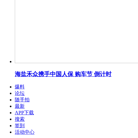
海盐禾众携手中国人保 购车节 倒计时
爆料
论坛
随手拍
最新
APP下载
搜索
签到
活动中心