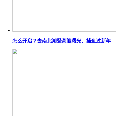
怎么开启？去南北湖登高迎曙光、捕鱼过新年