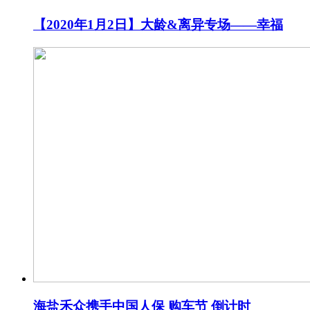
【2020年1月2日】大龄&离异专场——幸福
海盐禾众携手中国人保 购车节 倒计时