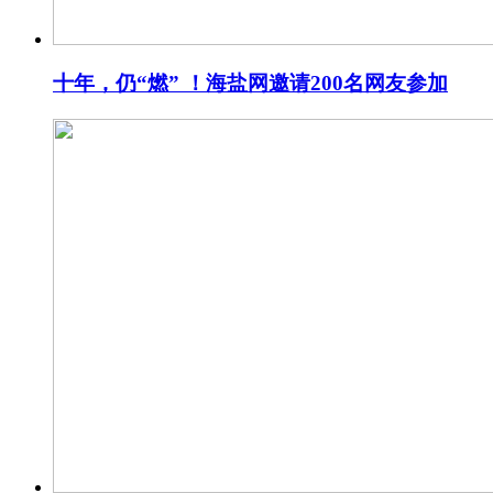
十年，仍“燃” ！海盐网邀请200名网友参加