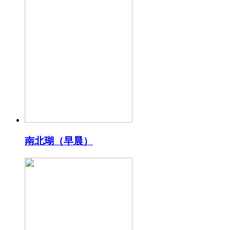
南北瑚（早晨）