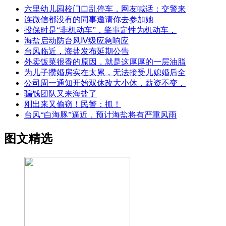
六里幼儿园校门口乱停车，网友喊话：交警来
连微信都没有的同事邀请你去参加她
投保时是“非机动车”，肇事定性为机动车，
海盐启动防台风Ⅳ级应急响应
台风临近，海盐发布延期公告
外卖饭菜很香的原因，就是这厚厚的一层油脂
为儿子攒婚房实在太累，无法接受儿媳婚后全
公司周一通知开始双休改大小休，薪资不变，
骗钱团队又来海盐了
刚出来又偷窃！民警：抓！
台风“白海豚”逼近，预计海盐将有严重风雨
图文精选