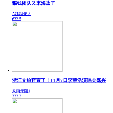
骗钱团队又来海盐了
A狐狸老大
632
5
浙江文旅官宣了！11月7日李荣浩演唱会嘉兴
风雨无阻1
333
2