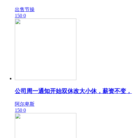
出售节操
150
0
公司周一通知开始双休改大小休，薪资不变，
阿尔卑斯
150
0