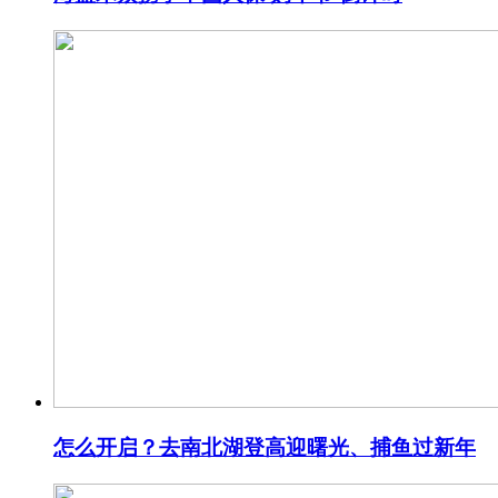
怎么开启？去南北湖登高迎曙光、捕鱼过新年