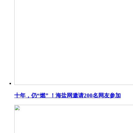
十年，仍“燃” ！海盐网邀请200名网友参加