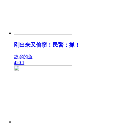
刚出来又偷窃！民警：抓！
故乡的鱼
420
1