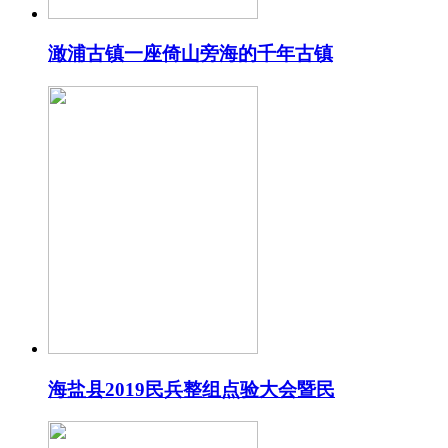
澉浦古镇一座倚山旁海的千年古镇
海盐县2019民兵整组点验大会暨民