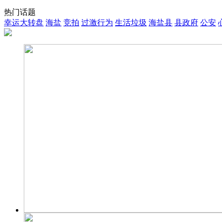
热门话题
幸运大转盘
海盐
竞拍
过激行为
生活垃圾
海盐县
县政府
公安