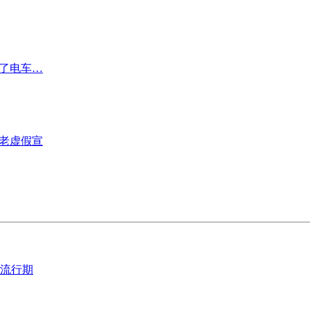
买了电车…
涉老虚假宣