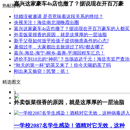
嘉兴这家豪车4s店也撤了？据说现在开百万豪
热帖推荐
结婚没被邀请 是否意味着这段关系的终结？
央视关注！海盐南北湖晚霞出圈
嘉兴这家豪车4s店也撤了？据说现在开百万豪车的人都
外卖饭菜很香的原因，就是这厚厚的一层油脂
新手父母如何放平给孩子提供物质条件的心态?
暑假过半，大家都出去旅游过了吗?都去哪了
嘉兴-海盐-海宁-桐乡-嘉善-平湖回程车汇总！
进价不到10元的“神药”？当场追还千元！海盐市监严查
“秋天的第一杯”奶茶又来了！你今天喝奶茶了吗
刚出来又偷窃！民警：抓！
精选图文
1
2
外卖饭菜很香的原因，就是这厚厚的一层油脂
3
一学校2087名学生感染！酒精对它无效，这种