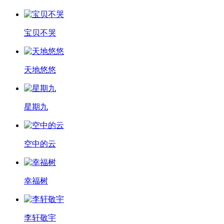
宝贝不哭
天地悠悠
星期九
空中的云
幸福树
李轩敬宇