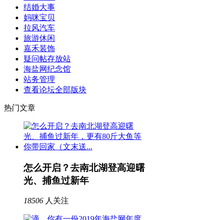
结婚大事
妈咪宝贝
拉风汽车
旅游休闲
嘉禾装饰
疑问帖存放站
海盐网纪念馆
站务管理
查看论坛全部版块
热门文章
怎么开启？去南北湖登高迎曙
光、捕鱼过新年
18506
人关注