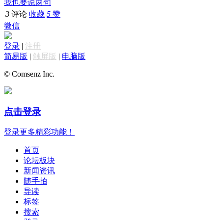
我也要说两句
3
评论
收藏
5
赞
微信
登录
|
注册
简易版
|
触屏版
|
电脑版
© Comsenz Inc.
点击登录
登录更多精彩功能！
首页
论坛板块
新闻资讯
随手拍
导读
标签
搜索