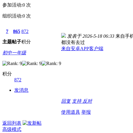
参加活动:
0
次
组织活动:
0
次
7
865
872
发表于 2026-5-18 06:33
来自手
主题
帖子
积分
都没有去过
来自安卓APP客户端
初中一年级
积分
872
发消息
回复
支持
反对
使用道具
举报
返回列表
高级模式