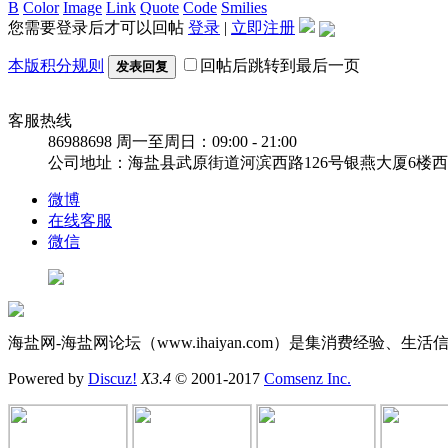
B
Color
Image
Link
Quote
Code
Smilies
您需要登录后才可以回帖
登录
|
立即注册
本版积分规则
回帖后跳转到最后一页
发表回复
客服热线
86988698
周一至周日：09:00 - 21:00
公司地址：海盐县武原街道河滨西路126号银燕大厦6楼
微博
在线客服
微信
海盐网-海盐网论坛（www.ihaiyan.com）是集消费经
Powered by
Discuz!
X3.4
© 2001-2017
Comsenz Inc.