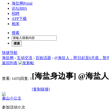
海盐网
Portal
论坛
BBS
招聘
APP下载
相亲
搜索
搜索
快捷导航
海盐网
›
互动交流
›
百姓话题
›
@海盐人，即日起至6月底，暂
返回列表
[海盐身边事]
@海盐人
查看:
1435
|
回复:
1
[复制链接]
秦山小公主
参加活动:
0
次