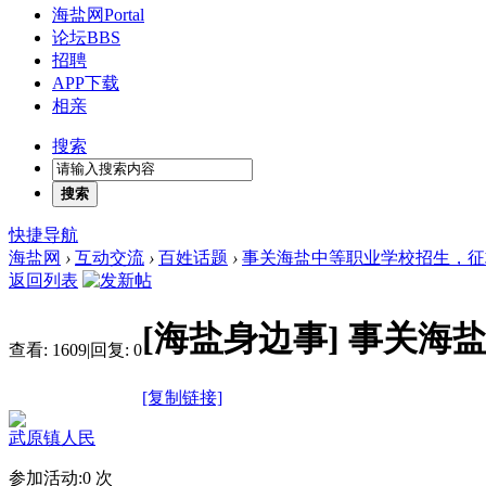
海盐网
Portal
论坛
BBS
招聘
APP下载
相亲
搜索
搜索
快捷导航
海盐网
›
互动交流
›
百姓话题
›
事关海盐中等职业学校招生，征
返回列表
[海盐身边事]
事关海
查看:
1609
|
回复:
0
[复制链接]
武原镇人民
参加活动:
0
次