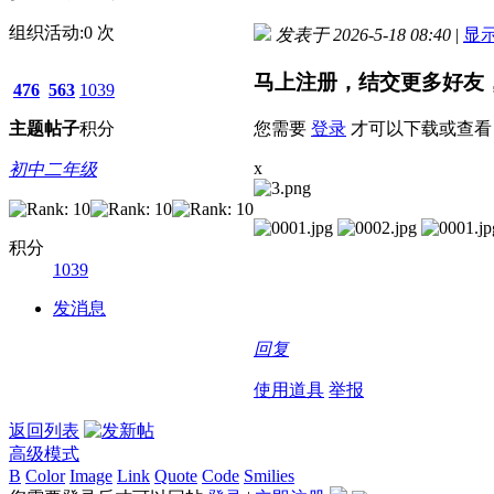
组织活动:
0
次
发表于 2026-5-18 08:40
|
显
马上注册，结交更多好友
476
563
1039
主题
帖子
积分
您需要
登录
才可以下载或查看
x
初中二年级
积分
1039
发消息
回复
使用道具
举报
返回列表
高级模式
B
Color
Image
Link
Quote
Code
Smilies