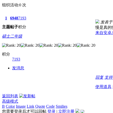
组织活动:
0
次
1
6948
7193
发表于 2
主题
帖子
积分
慢是真的
来自安卓
硕士二年级
积分
7193
发消息
回复
支
使用道具
返回列表
高级模式
B
Color
Image
Link
Quote
Code
Smilies
您需要登录后才可以回帖
登录
|
立即注册