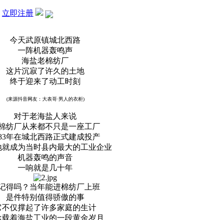
？
立即注册
今天武原镇城北西路
一阵机器轰鸣声
海盐老棉纺厂
这片沉寂了许久的土地
终于迎来了动工时刻
(来源抖音网友：大表哥·男人的衣柜)
对于老海盐人来说
棉纺厂从来都不只是一座工厂
983年在城北西路正式建成投产
地就成为当时县内最大的工业企业
机器轰鸣的声音
一响就是几十年
记得吗？当年能进棉纺厂上班
是件特别值得骄傲的事
它不仅撑起了许多家庭的生计
承载着海盐工业的一段黄金岁月