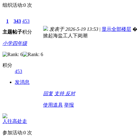
组织活动:
0
次
1
343
453
发表于 2026-5-19 13:53
|
显示全部楼层
�
主题
帖子
积分
掀起海盐工人下岗潮
小学四年级
积分
453
发消息
回复
支持
反对
使用道具
举报
人往高处走
参加活动:
0
次