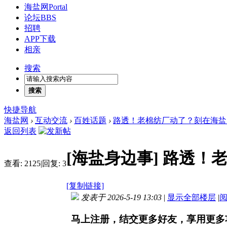
海盐网
Portal
论坛
BBS
招聘
APP下载
相亲
搜索
搜索
快捷导航
海盐网
›
互动交流
›
百姓话题
›
路透！老棉纺厂动了？刻在海盐人
返回列表
[海盐身边事]
路透！老
查看:
2125
|
回复:
3
[复制链接]
发表于 2026-5-19 13:03
|
显示全部楼层
|
马上注册，结交更多好友，享用更多