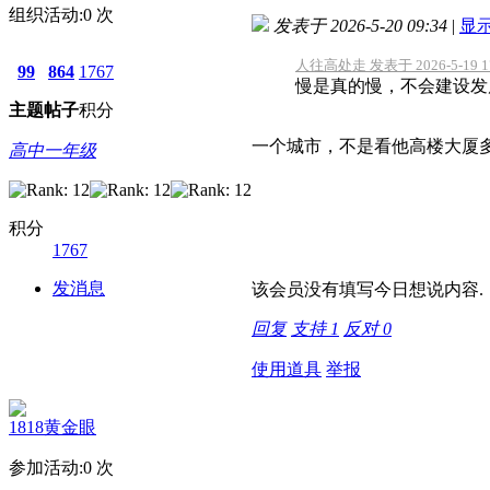
组织活动:
0
次
发表于 2026-5-20 09:34
|
显
人往高处走 发表于 2026-5-19 17
99
864
1767
慢是真的慢，不会建设发
主题
帖子
积分
一个城市，不是看他高楼大厦
高中一年级
积分
1767
发消息
该会员没有填写今日想说内容.
回复
支持
1
反对
0
使用道具
举报
1818黄金眼
参加活动:
0
次