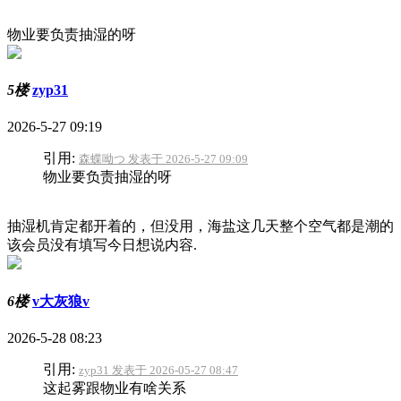
物业要负责抽湿的呀
5楼
zyp31
2026-5-27 09:19
引用:
森蝶呦つ 发表于 2026-5-27 09:09
物业要负责抽湿的呀
抽湿机肯定都开着的，但没用，海盐这几天整个空气都是潮的
该会员没有填写今日想说内容.
6楼
v大灰狼v
2026-5-28 08:23
引用:
zyp31 发表于 2026-05-27 08:47
这起雾跟物业有啥关系