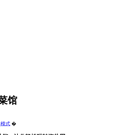
菜馆
读模式
�