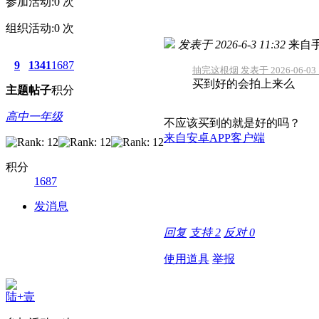
参加活动:
0
次
组织活动:
0
次
发表于 2026-6-3 11:32
来自
9
1341
1687
抽完这根烟 发表于 2026-06-03 1
买到好的会拍上来么
主题
帖子
积分
高中一年级
不应该买到的就是好的吗？
来自安卓APP客户端
积分
1687
发消息
回复
支持
2
反对
0
使用道具
举报
陆+壹