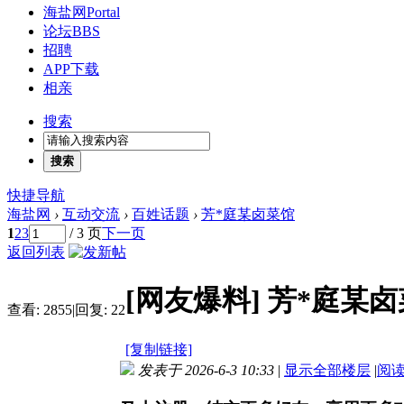
海盐网
Portal
论坛
BBS
招聘
APP下载
相亲
搜索
搜索
快捷导航
海盐网
›
互动交流
›
百姓话题
›
芳*庭某卤菜馆
1
2
3
/ 3 页
下一页
返回列表
[网友爆料]
芳*庭某卤
查看:
2855
|
回复:
22
[复制链接]
发表于 2026-6-3 10:33
|
显示全部楼层
|
阅