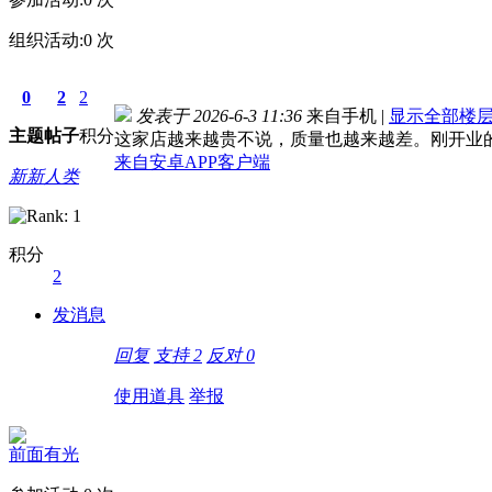
组织活动:
0
次
0
2
2
发表于 2026-6-3 11:36
来自手机
|
显示全部楼
主题
帖子
积分
这家店越来越贵不说，质量也越来越差。刚开业
来自安卓APP客户端
新新人类
积分
2
发消息
回复
支持
2
反对
0
使用道具
举报
前面有光