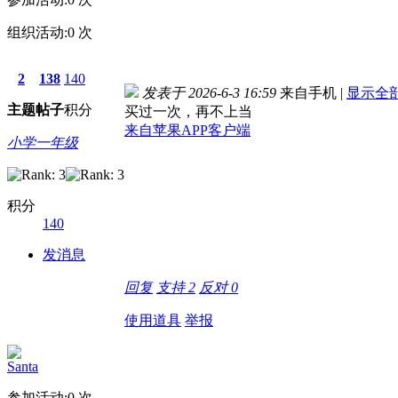
组织活动:
0
次
2
138
140
发表于 2026-6-3 16:59
来自手机
|
显示全
主题
帖子
积分
买过一次，再不上当
来自苹果APP客户端
小学一年级
积分
140
发消息
回复
支持
2
反对
0
使用道具
举报
Santa
参加活动:
0
次