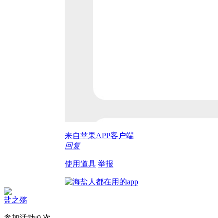
来自苹果APP客户端
回复
使用道具
举报
盐之殇
参加活动:
0
次