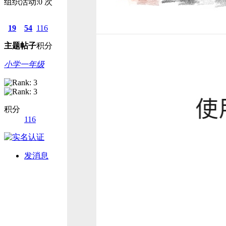
组织活动:
0
次
19
54
116
主题
帖子
积分
小学一年级
积分
116
发消息