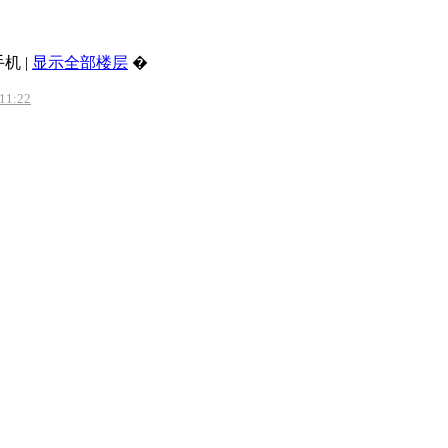
手机
|
显示全部楼层
�
1:22