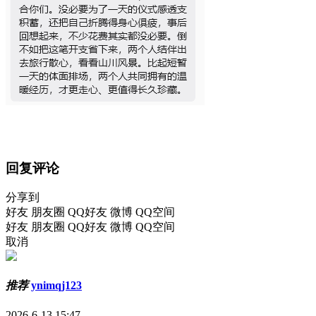
回复评论
分享到
好友
朋友圈
QQ好友
微博
QQ空间
好友
朋友圈
QQ好友
微博
QQ空间
取消
推荐
ynimqj123
2026-6-13 15:47