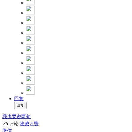
回复
我也要说两句
36
评论
收藏
5
赞
微信