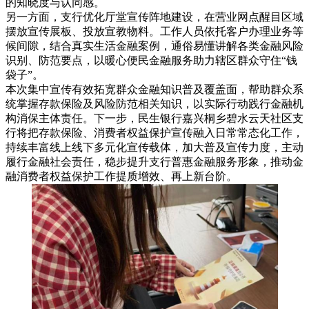
的知晓度与认同感。
另一方面，支行优化厅堂宣传阵地建设，在营业网点醒目区域
摆放宣传展板、投放宣教物料。工作人员依托客户办理业务等
候间隙，结合真实生活金融案例，通俗易懂讲解各类金融风险
识别、防范要点，以暖心便民金融服务助力辖区群众守住
“钱
袋子”。
本次集中宣传有效拓宽群众金融知识普及覆盖面，帮助群众系
统掌握存款保险及风险防范相关知识，以实际行动践行金融机
构消保主体责任。下一步，民生银行嘉兴桐乡碧水云天社区支
行将把存款保险、消费者权益保护宣传融入日常常态化工作，
持续丰富线上线下多元化宣传载体，加大普及宣传力度，主动
履行金融社会责任，稳步提升支行普惠金融服务形象，推动金
融消费者权益保护工作提质增效、再上新台阶。