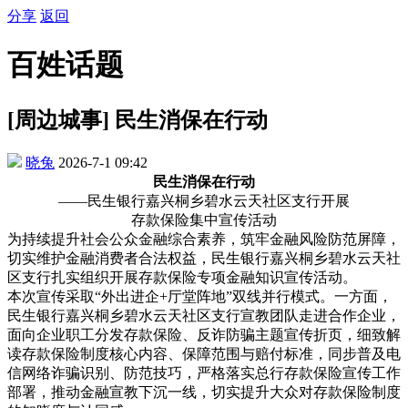
分享
返回
百姓话题
[周边城事] 民生消保在行动
晓兔
2026-7-1 09:42
民生消保在行动
——民生银行嘉兴桐乡碧水云天社区支行开展
存款保险集中宣传活动
为持续提升社会公众金融综合素养，筑牢金融风险防范屏障，
切实维护金融消费者合法权益，民生银行嘉兴桐乡碧水云天社
区支行扎实组织开展存款保险专项金融知识宣传活动。
本次宣传采取
“外出进企+厅堂阵地”双线并行模式。一方面，
民生银行嘉兴桐乡碧水云天社区支行宣教团队走进合作企业，
面向企业职工分发存款保险、反诈防骗主题宣传折页，细致解
读存款保险制度核心内容、保障范围与赔付标准，同步普及电
信网络诈骗识别、防范技巧，严格落实总行存款保险宣传工作
部署，推动金融宣教下沉一线，切实提升大众对存款保险制度