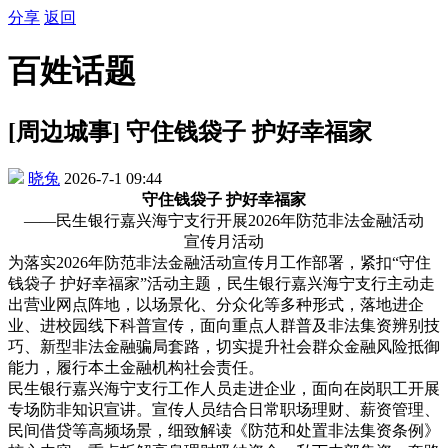
分享
返回
百姓话题
[周边城事] 守住钱袋子 护好幸福家
晓兔
2026-7-1 09:44
守住钱袋子
护好幸福家
——民生银行嘉兴海宁支行开展2026年防范非法金融活动
宣传月活动
为落实
2026年防范非法金融活动宣传月工作部署，紧扣“守住
钱袋子 护好幸福家”活动主题，
民生银行
嘉兴海宁支行主动走
出营业网点阵地，以场景化、分众化等多种形式，落地进企
业、进校园线下科普宣传，面向重点人群普及非法集资辨别技
巧、新型非法金融骗局套路，切实提升社会群众金融风险抵御
能力，履行本土金融机构社会责任。
民生银行嘉兴海宁支行工作人员走进企业，面向在岗职工开展
专场防非知识宣讲。宣传人员结合日常职场理财、薪资管理、
民间借贷等高频场景，细致解读《防范和处置非法集资条例》