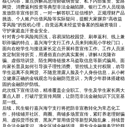
核心内容，重点拆解高息理财吸纳资金、私下内部集资、套路
网贷、消费返利投资等典型非法金融陷阱。银行
工作人员现场
发放防非宣传折页，一对一解答职工征信维护、正规理财产品
挑选、个人账户出借风险等实际疑问，提醒大家摒弃
“高收益
零风险”的投机心理，自觉远离未经监管备案的投融资项目，
守护家庭血汗资金安全。
针对青少年风险阅历浅，容易深陷校园贷、刷单返利、线上兼
职诈骗的特点，嘉兴海宁支行工作人员来到南苑小学校门口，
面向在校学生与接送家长定点开展科普宣传工作。工作人员派
发定制宣传折页，用通俗直白的真实案例，讲解
AI克隆诈
骗、虚假培训贷、陌生网络链接木马盗取信息等新式骗局。面
向家长普及如何引导孩子理性消费、管控线上支付权限，劝导
学生远离不良网贷、不随意泄露人脸及个人身份信息，从小树
立健康正确的金钱观念与金融防范意识，为青少年群体搭建稳
固的金融防护防线。
此次线下宣传活动，精准覆盖企业职工、学生及学生家长两大
重点人群，打破厅堂宣传局限，让防范非法金融知识下沉至基
层一线。
后续，民生银行嘉兴海宁支行将把防非宣教转化为常态化工
作，持续铺开社区、商圈、商铺多场景宣传，紧盯养老理财骗
局、虚拟货币投资、黑灰产冒用借贷等新型风险乱象，持续普
及合法金融常识，净化区域金融环境，用专业金融服务守护群