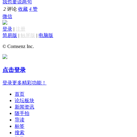
我也要说两句
2
评论
收藏
4
赞
微信
登录
|
注册
简易版
|
触屏版
|
电脑版
© Comsenz Inc.
点击登录
登录更多精彩功能！
首页
论坛板块
新闻资讯
随手拍
导读
标签
搜索